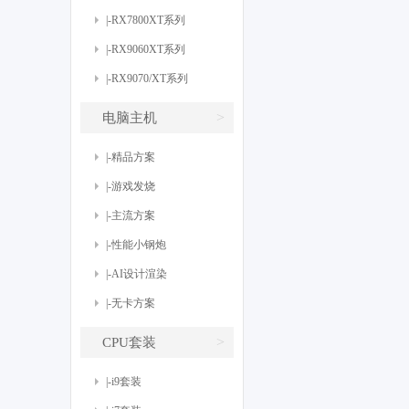
|-RX7800XT系列
|-RX9060XT系列
|-RX9070/XT系列
>
电脑主机
|-精品方案
|-游戏发烧
|-主流方案
|-性能小钢炮
|-AI设计渲染
|-无卡方案
>
CPU套装
|-i9套装