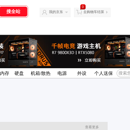
0
我的京东
去购物车结算
名内存
硬盘
机箱/散热
电源
外设
个人送保
查看更多