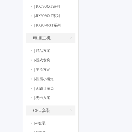
|-RX7800XT系列
|-RX9060XT系列
|-RX9070/XT系列
>
电脑主机
|-精品方案
|-游戏发烧
|-主流方案
|-性能小钢炮
|-AI设计渲染
|-无卡方案
>
CPU套装
|-i9套装