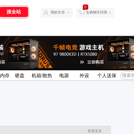
0
我的京东
去购物车结算
名内存
硬盘
机箱/散热
电源
外设
个人送保
查看更多